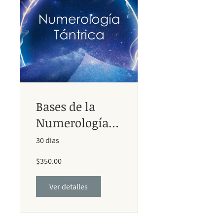
Bases de la
Numerología
Tántrica
30 días
$350.00
Ver detalles