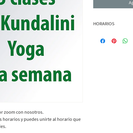
Ag
HORARIOS
Lunes:
7:30 pm (ZOOM
Martes:
9:00 am (ZOOM
6:30 pm Niños (pr
6:30 pm adultos (
Miércoles:
9:30 am (Z
7:30 pm (ZOOM
Jueves:
9:00 am (ZOOM
5:00 pm niños (
Viernes
: 9:30 am (ZOO
7:30 pm (ZOOM
Sábado:
7:00 am (ZOO
Domingo
: 8:00 (ZOOM)
or zoom con nosotros.
 horarios y puedes unirte al horario que
des.