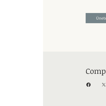
Únet
Compa