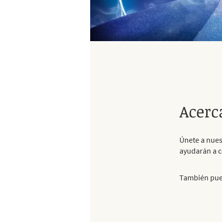
Acerc
Únete a nues
ayudarán a c
También pued