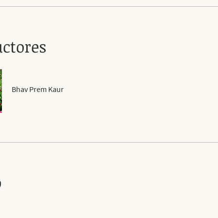
uctores
Bhav Prem Kaur
o