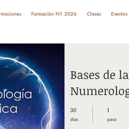
rmaciones
Formación N1 2026
Clases
Eventos
Bases de la
Numerolog
30
30 días
1
1 paso
días
paso